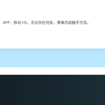
、APP、移动 H5，无论你在何处，赛事内容触手可及。