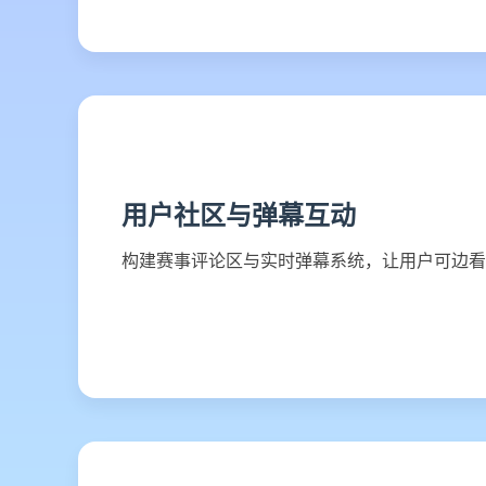
用户社区与弹幕互动
构建赛事评论区与实时弹幕系统，让用户可边看