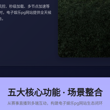
风控、秒级加载、多节点加速等
时，电子娱乐pg网站提供全天候
台。
五大核心功能 · 场景整合
从赛事直播到多端互动，构建电子娱乐pg网站生态闭环