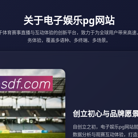
关于电子娱乐pg网站
注于体育赛事直播与互动体验的创新平台，致力于为全球用户带来高速
务体验，覆盖多语种、多终端、多场景。
创立初心与品牌愿
自创立之初，电子娱乐pg网站
数据分析与观赛互动体验，打造