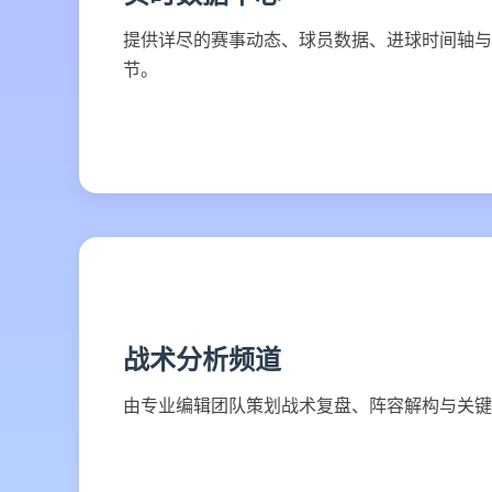
提供详尽的赛事动态、球员数据、进球时间轴与
节。
战术分析频道
由专业编辑团队策划战术复盘、阵容解构与关键