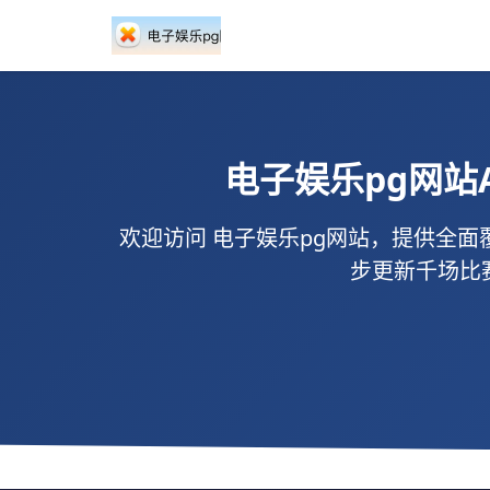
电子娱乐pg网站
欢迎访问
电子娱乐pg网站
，提供全面
步更新千场比