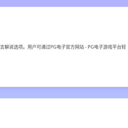
解说选项。用户可通过PG电子官方网站 - PG电子游戏平台轻